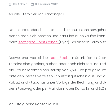
By
Admin
8. Februar 2012
An alle Eltern der Schulanfänger !
Da unsere Kinder dieses Jahr in die Schule kommen,geht 
denen man sich beraten und natürlich auch kaufen kann. 
beim
Kofferprofi Horst Conde
(Flyer). Bei diesem Termin s
Desweiteren war ich bei
Leder Spahn
in Saarbrücken. Auch
Termine sind geplant, stehen aber noch nicht fest. Bei L
die Kita bekommt einen Betrag von 7,50 Euro pro gekaufte
bitte den bereits verteilten Schulstartgutschein aus und 
Rabatt und Kitabonus unter Vorlage der Rechnung und de
dem Postweg oder per Mail dann aber Konto Nr. und BLZ n
Viel Erfolg beim Ranzenkauf !!!