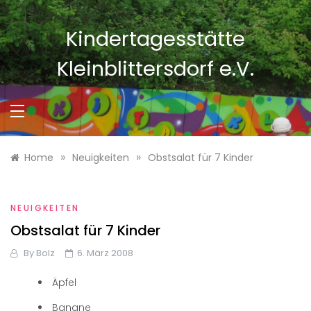
Skip
to
Kindertagesstätte
content
Kleinblittersdorf e.V.
»
»
Home
Neuigkeiten
Obstsalat für 7 Kinder
NEUIGKEITEN
Obstsalat für 7 Kinder
By
Bolz
6. März 2008
Äpfel
Banane