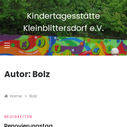
Skip
to
Kindertagesstätte
content
Kleinblittersdorf e.V.
Autor:
Bolz
»
Home
Bolz
NEUIGKEITEN
Renovierungstag