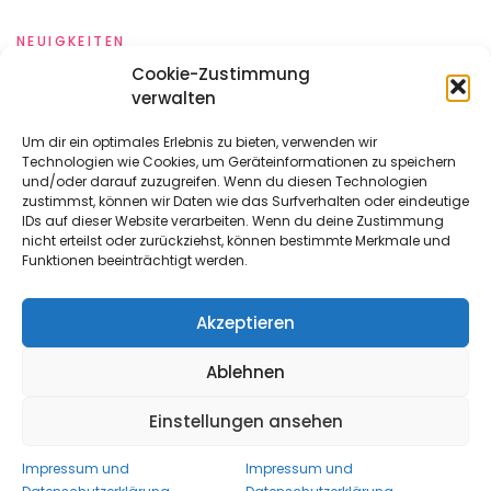
NEUIGKEITEN
Adventsfeier mit prominenter Beteiligung
Cookie-Zustimmung
verwalten
By
Bolz
10. Dezember 2009
Um dir ein optimales Erlebnis zu bieten, verwenden wir
„Das ist doch die Birgit!“ Die Kleinen lassen sich da nicht
Technologien wie Cookies, um Geräteinformationen zu speichern
und/oder darauf zuzugreifen. Wenn du diesen Technologien
täuschen. Gut, dass ich das jetzt auch weiß. Die
zustimmst, können wir Daten wie das Surfverhalten oder eindeutige
abgebildete Person hat uns gegen
IDs auf dieser Website verarbeiten. Wenn du deine Zustimmung
nicht erteilst oder zurückziehst, können bestimmte Merkmale und
Funktionen beeinträchtigt werden.
VIEW MORE
Akzeptieren
Ablehnen
Einstellungen ansehen
Copyright All Rights Reserved 2022
- Proudly powered by
WordPress
|
Theme: Urbane by
Template Sell
.
Impressum und
Impressum und