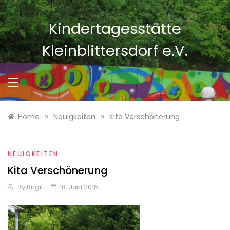
Skip
to
Kindertagesstätte
content
Kleinblittersdorf e.V.
»
»
Home
Neuigkeiten
Kita Verschönerung
NEUIGKEITEN
Kita Verschönerung
By
Birgit
18. Juni 2015