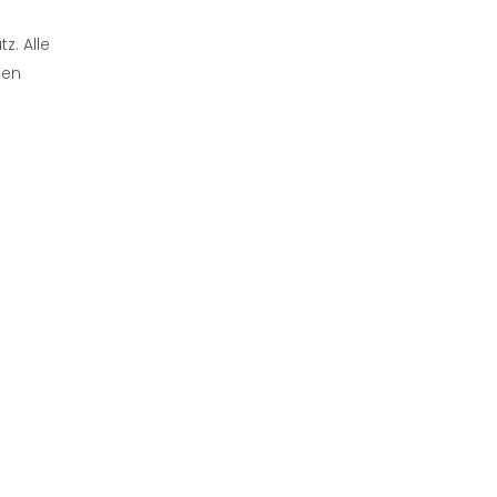
z. Alle
den