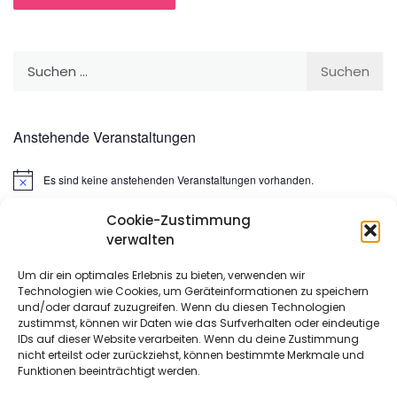
Suchen
nach:
Anstehende Veranstaltungen
Es sind keine anstehenden Veranstaltungen vorhanden.
Hinweis
Cookie-Zustimmung
Suchen
verwalten
nach:
Um dir ein optimales Erlebnis zu bieten, verwenden wir
Technologien wie Cookies, um Geräteinformationen zu speichern
META
und/oder darauf zuzugreifen. Wenn du diesen Technologien
zustimmst, können wir Daten wie das Surfverhalten oder eindeutige
IDs auf dieser Website verarbeiten. Wenn du deine Zustimmung
Anmelden
nicht erteilst oder zurückziehst, können bestimmte Merkmale und
Funktionen beeinträchtigt werden.
Eintrags-Feed