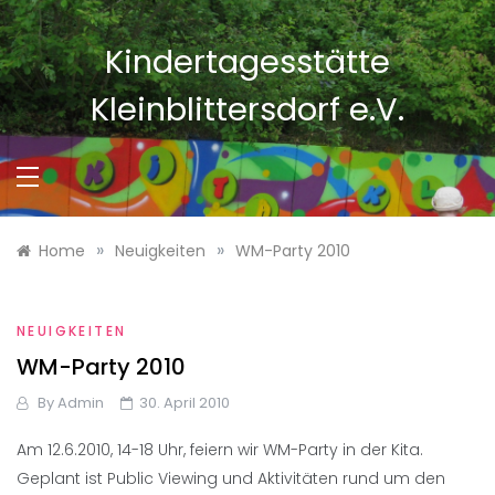
Skip
to
Kindertagesstätte
content
Kleinblittersdorf e.V.
»
»
Home
Neuigkeiten
WM-Party 2010
NEUIGKEITEN
WM-Party 2010
By
Admin
30. April 2010
Am 12.6.2010, 14-18 Uhr, feiern wir WM-Party in der Kita.
Geplant ist Public Viewing und Aktivitäten rund um den