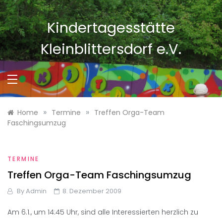
Skip
to
Kindertagesstätte
content
Kleinblittersdorf e.V.
»
»
Home
Termine
Treffen Orga-Team
Faschingsumzug
TERMINE
Treffen Orga-Team Faschingsumzug
By
Admin
8. Dezember 2009
Am 6.1., um 14:45 Uhr, sind alle Interessierten herzlich zu