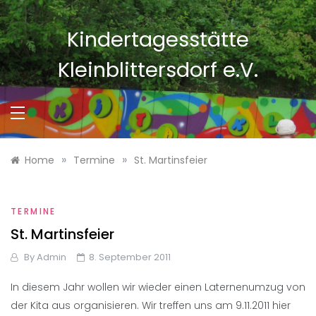
Skip
to
Kindertagesstätte
content
Kleinblittersdorf e.V.
»
»
Home
Termine
St. Martinsfeier
TERMINE
St. Martinsfeier
By
Admin
8. September 2011
In diesem Jahr wollen wir wieder einen Laternenumzug von
der Kita aus organisieren. Wir treffen uns am 9.11.2011 hier