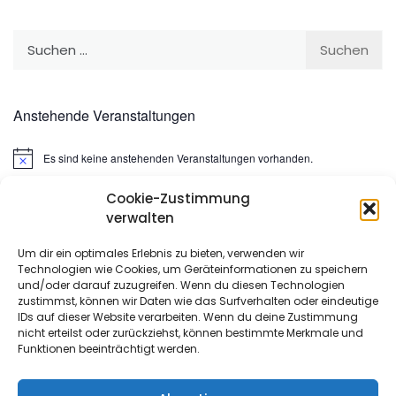
Suchen
nach:
Anstehende Veranstaltungen
Es sind keine anstehenden Veranstaltungen vorhanden.
Hinweis
Cookie-Zustimmung
Suchen
verwalten
nach:
Um dir ein optimales Erlebnis zu bieten, verwenden wir
Technologien wie Cookies, um Geräteinformationen zu speichern
META
und/oder darauf zuzugreifen. Wenn du diesen Technologien
zustimmst, können wir Daten wie das Surfverhalten oder eindeutige
IDs auf dieser Website verarbeiten. Wenn du deine Zustimmung
Anmelden
nicht erteilst oder zurückziehst, können bestimmte Merkmale und
Funktionen beeinträchtigt werden.
Eintrags-Feed
Kommentar-Feed