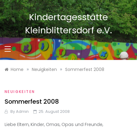
Skip
to
Kindertagesstätte
content
Kleinblittersdorf e.V.
»
»
Home
Neuigkeiten
Sommerfest 2008
NEUIGKEITEN
Sommerfest 2008
By
Admin
25. August 2008
Liebe Eltern, Kinder, Omas, Opas und Freunde,