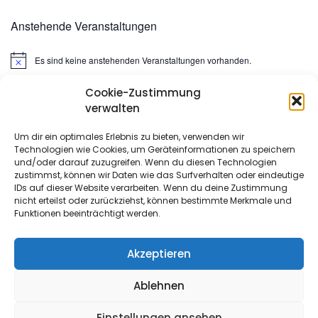
Anstehende Veranstaltungen
Es sind keine anstehenden Veranstaltungen vorhanden.
Hinweis
Cookie-Zustimmung
Suchen
verwalten
nach:
Um dir ein optimales Erlebnis zu bieten, verwenden wir
Technologien wie Cookies, um Geräteinformationen zu speichern
META
und/oder darauf zuzugreifen. Wenn du diesen Technologien
zustimmst, können wir Daten wie das Surfverhalten oder eindeutige
IDs auf dieser Website verarbeiten. Wenn du deine Zustimmung
Anmelden
nicht erteilst oder zurückziehst, können bestimmte Merkmale und
Funktionen beeinträchtigt werden.
Eintrags-Feed
Kommentar-Feed
Akzeptieren
WordPress.org
Ablehnen
Einstellungen ansehen