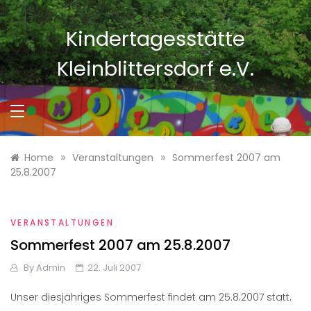
Skip
to
Kindertagesstätte
content
Kleinblittersdorf e.V.
»
»
Home
Veranstaltungen
Sommerfest 2007 am
25.8.2007
VERANSTALTUNGEN
Sommerfest 2007 am 25.8.2007
By
Admin
22. Juli 2007
Unser diesjähriges Sommerfest findet am 25.8.2007 statt.