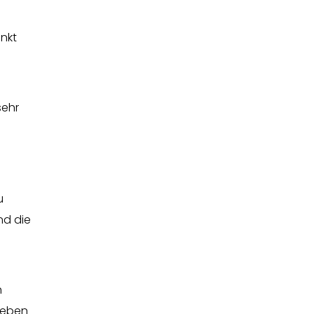
nkt
sehr
u
nd die
h
leben