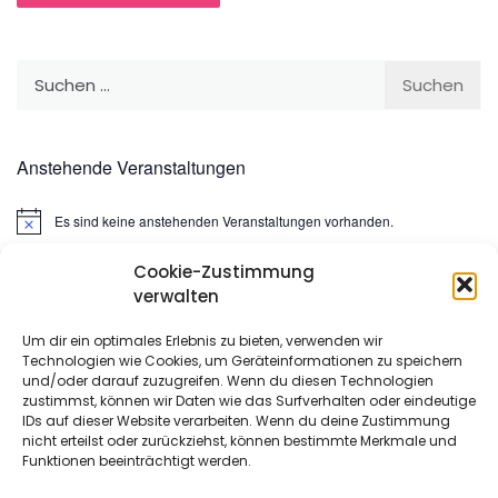
Suchen
nach:
Anstehende Veranstaltungen
Es sind keine anstehenden Veranstaltungen vorhanden.
Hinweis
Cookie-Zustimmung
Suchen
verwalten
nach:
Um dir ein optimales Erlebnis zu bieten, verwenden wir
Technologien wie Cookies, um Geräteinformationen zu speichern
META
und/oder darauf zuzugreifen. Wenn du diesen Technologien
zustimmst, können wir Daten wie das Surfverhalten oder eindeutige
IDs auf dieser Website verarbeiten. Wenn du deine Zustimmung
Anmelden
nicht erteilst oder zurückziehst, können bestimmte Merkmale und
Funktionen beeinträchtigt werden.
Eintrags-Feed