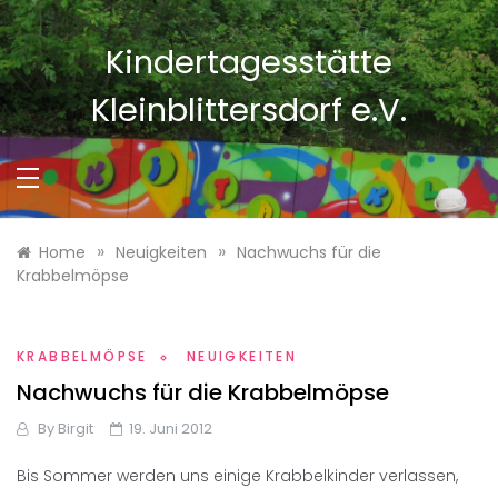
Skip
to
Kindertagesstätte
content
Kleinblittersdorf e.V.
»
»
Home
Neuigkeiten
Nachwuchs für die
Krabbelmöpse
KRABBELMÖPSE
NEUIGKEITEN
Nachwuchs für die Krabbelmöpse
By
Birgit
19. Juni 2012
Bis Sommer werden uns einige Krabbelkinder verlassen,