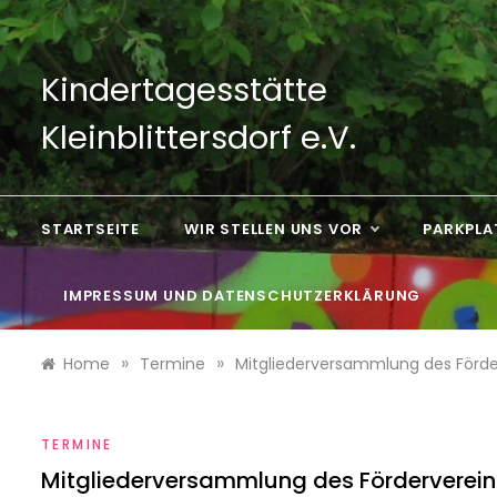
Skip
to
content
Kindertagesstätte
Kleinblittersdorf e.V.
STARTSEITE
WIR STELLEN UNS VOR
PARKPLA
IMPRESSUM UND DATENSCHUTZERKLÄRUNG
»
»
Home
Termine
Mitgliederversammlung des Förde
TERMINE
Mitgliederversammlung des Förderverein