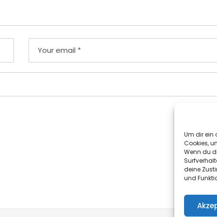
Um dir ein 
Cookies, u
Wenn du di
Surfverhalt
deine Zust
und Funkti
Akzep