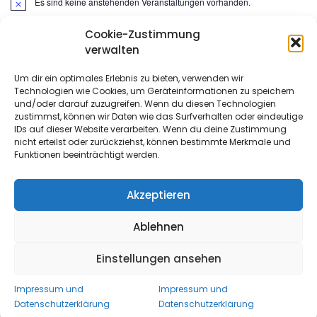
Es sind keine anstehenden Veranstaltungen vorhanden.
Hinweis
Cookie-Zustimmung
Suchen
verwalten
nach:
Um dir ein optimales Erlebnis zu bieten, verwenden wir
Technologien wie Cookies, um Geräteinformationen zu speichern
META
und/oder darauf zuzugreifen. Wenn du diesen Technologien
zustimmst, können wir Daten wie das Surfverhalten oder eindeutige
IDs auf dieser Website verarbeiten. Wenn du deine Zustimmung
Anmelden
nicht erteilst oder zurückziehst, können bestimmte Merkmale und
Funktionen beeinträchtigt werden.
Eintrags-Feed
Kommentar-Feed
Akzeptieren
WordPress.org
Ablehnen
Einstellungen ansehen
Copyright All Rights Reserved 2022
- Proudly powered by
WordPress
|
Theme: Urbane by
Template Sell
.
Impressum und
Impressum und
Datenschutzerklärung
Datenschutzerklärung