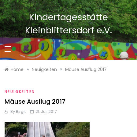
Skip
to
Kindertagesstätte
content
Kleinblittersdorf e.V.
»
»
Home
Neuigkeiten
Mäuse Ausflug 2017
NEUIGKEITEN
Mäuse Ausflug 2017
By
Birgit
21. Juli 2017