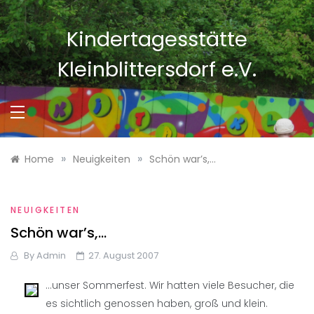
Skip
to
Kindertagesstätte
content
Kleinblittersdorf e.V.
»
»
Home
Neuigkeiten
Schön war’s,…
NEUIGKEITEN
Schön war’s,…
By
Admin
27. August 2007
…unser Sommerfest. Wir hatten viele Besucher, die
es sichtlich genossen haben, groß und klein.