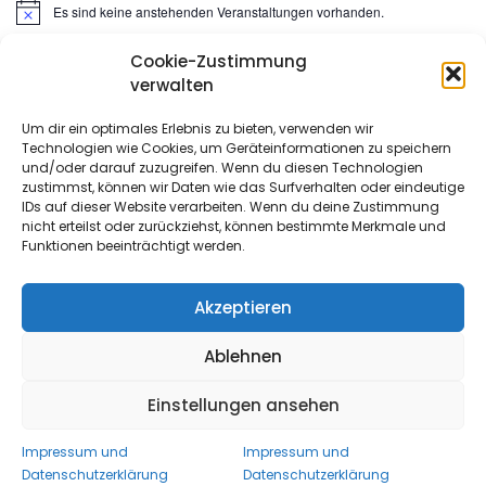
Es sind keine anstehenden Veranstaltungen vorhanden.
Hinweis
Cookie-Zustimmung
Suchen
verwalten
nach:
Um dir ein optimales Erlebnis zu bieten, verwenden wir
Technologien wie Cookies, um Geräteinformationen zu speichern
META
und/oder darauf zuzugreifen. Wenn du diesen Technologien
zustimmst, können wir Daten wie das Surfverhalten oder eindeutige
IDs auf dieser Website verarbeiten. Wenn du deine Zustimmung
Anmelden
nicht erteilst oder zurückziehst, können bestimmte Merkmale und
Funktionen beeinträchtigt werden.
Eintrags-Feed
Kommentar-Feed
Akzeptieren
WordPress.org
Ablehnen
Einstellungen ansehen
Copyright All Rights Reserved 2022
- Proudly powered by
WordPress
|
Theme: Urbane by
Template Sell
.
Impressum und
Impressum und
Datenschutzerklärung
Datenschutzerklärung