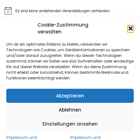
Es sind keine anstehenden Veranstaltungen vorhanden.
Hinweis
Cookie-Zustimmung
Suchen
verwalten
nach:
Um dir ein optimales Erlebnis zu bieten, verwenden wir
Technologien wie Cookies, um Geräteinformationen zu speichern
META
und/oder darauf zuzugreifen. Wenn du diesen Technologien
zustimmst, können wir Daten wie das Surfverhalten oder eindeutige
IDs auf dieser Website verarbeiten. Wenn du deine Zustimmung
Anmelden
nicht erteilst oder zurückziehst, können bestimmte Merkmale und
Funktionen beeinträchtigt werden.
Eintrags-Feed
Kommentar-Feed
Akzeptieren
WordPress.org
Ablehnen
Einstellungen ansehen
Copyright All Rights Reserved 2022
- Proudly powered by
WordPress
|
Theme: Urbane by
Template Sell
.
Impressum und
Impressum und