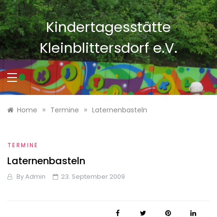
Skip
to
Kindertagesstätte
content
Kleinblittersdorf e.V.
»
»
Home
Termine
Laternenbasteln
TERMINE
Laternenbasteln
By
Admin
23. September 2009