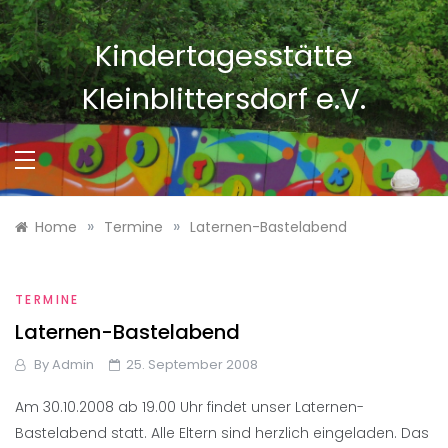
Skip
to
Kindertagesstätte
content
Kleinblittersdorf e.V.
»
»
Home
Termine
Laternen-Bastelabend
TERMINE
Laternen-Bastelabend
By
Admin
25. September 2008
Am 30.10.2008 ab 19.00 Uhr findet unser Laternen-
Bastelabend statt. Alle Eltern sind herzlich eingeladen. Das