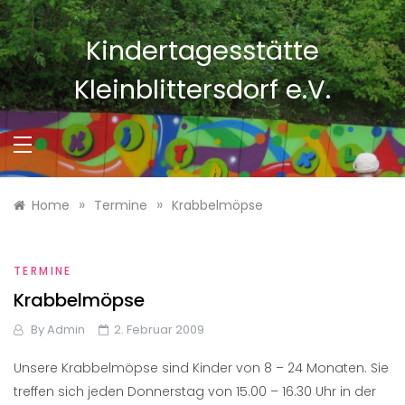
Skip
to
Kindertagesstätte
content
Kleinblittersdorf e.V.
»
»
Home
Termine
Krabbelmöpse
TERMINE
Krabbelmöpse
By
Admin
2. Februar 2009
Unsere Krabbelmöpse sind Kinder von 8 – 24 Monaten. Sie
treffen sich jeden Donnerstag von 15.00 – 16.30 Uhr in der