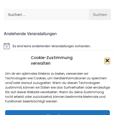
Suchen
nach:
Anstehende Veranstaltungen
Es sind keine anstehenden Veranstaltungen vorhanden.
Hinweis
Cookie-Zustimmung
Suchen
verwalten
nach:
Um dir ein optimales Erlebnis zu bieten, verwenden wir
Technologien wie Cookies, um Geräteinformationen zu speichern
META
und/oder darauf zuzugreifen. Wenn du diesen Technologien
zustimmst, können wir Daten wie das Surfverhalten oder eindeutige
IDs auf dieser Website verarbeiten. Wenn du deine Zustimmung
Anmelden
nicht erteilst oder zurückziehst, können bestimmte Merkmale und
Funktionen beeinträchtigt werden.
Eintrags-Feed
Kommentar-Feed