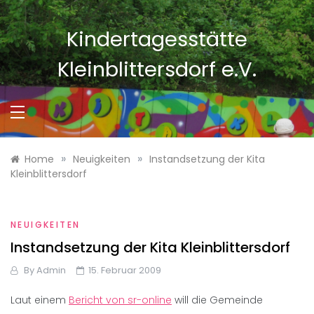
Skip
to
Kindertagesstätte
content
Kleinblittersdorf e.V.
»
»
Home
Neuigkeiten
Instandsetzung der Kita
Kleinblittersdorf
NEUIGKEITEN
Instandsetzung der Kita Kleinblittersdorf
By
Admin
15. Februar 2009
Laut einem
Bericht von sr-online
will die Gemeinde