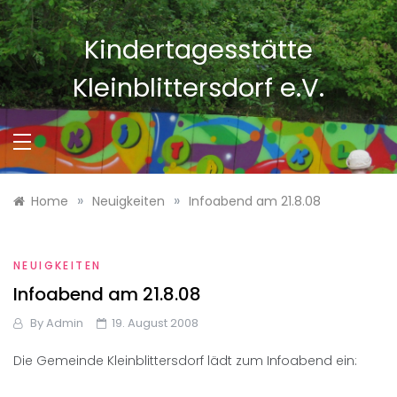
Skip
to
Kindertagesstätte
content
Kleinblittersdorf e.V.
»
»
Home
Neuigkeiten
Infoabend am 21.8.08
NEUIGKEITEN
Infoabend am 21.8.08
By
Admin
19. August 2008
Die Gemeinde Kleinblittersdorf lädt zum Infoabend ein: