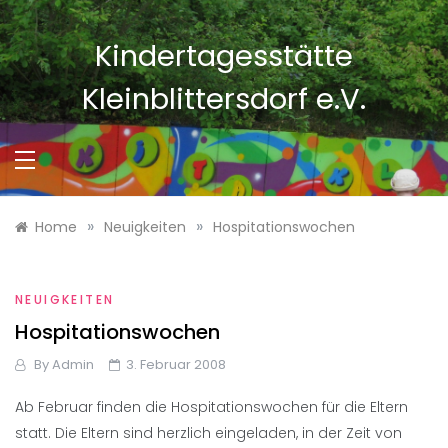
Skip
to
Kindertagesstätte
content
Kleinblittersdorf e.V.
»
»
Home
Neuigkeiten
Hospitationswochen
NEUIGKEITEN
Hospitationswochen
By
Admin
3. Februar 2008
Ab Februar finden die Hospitationswochen für die Eltern
statt. Die Eltern sind herzlich eingeladen, in der Zeit von