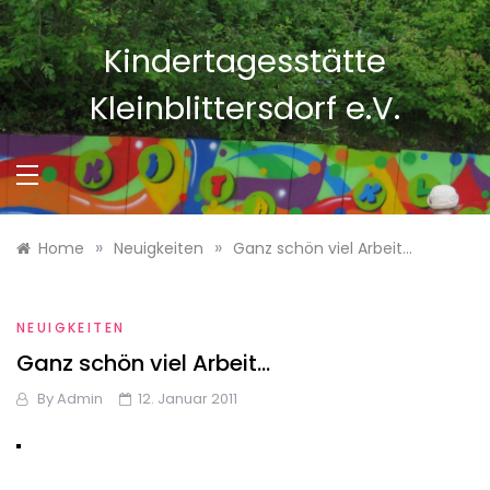
Skip
to
Kindertagesstätte
content
Kleinblittersdorf e.V.
»
»
Home
Neuigkeiten
Ganz schön viel Arbeit…
NEUIGKEITEN
Ganz schön viel Arbeit…
By
Admin
12. Januar 2011