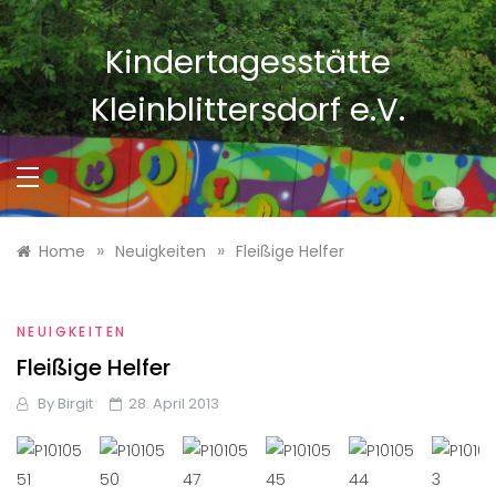
Skip
to
Kindertagesstätte
content
Kleinblittersdorf e.V.
»
»
Home
Neuigkeiten
Fleißige Helfer
NEUIGKEITEN
Fleißige Helfer
By
Birgit
28. April 2013