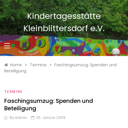
Skip
to
Kindertagesstätte
content
Kleinblittersdorf e.V.
»
»
Home
Termine
Faschingsumzug: Spenden und
Beteiligung
TERMINE
Faschingsumzug: Spenden und
Beteiligung
By
Admin
25. Januar 2009