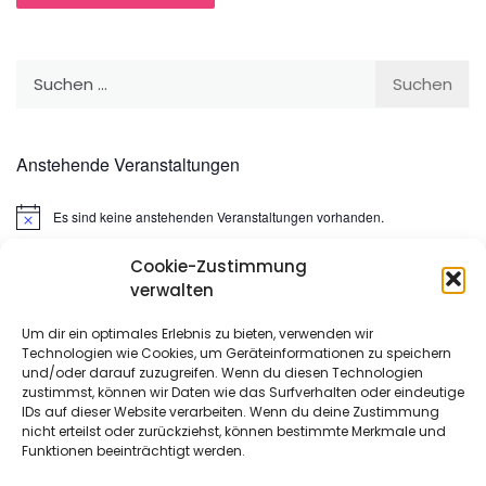
Suchen
nach:
Anstehende Veranstaltungen
Es sind keine anstehenden Veranstaltungen vorhanden.
Hinweis
Cookie-Zustimmung
Suchen
verwalten
nach:
Um dir ein optimales Erlebnis zu bieten, verwenden wir
Technologien wie Cookies, um Geräteinformationen zu speichern
META
und/oder darauf zuzugreifen. Wenn du diesen Technologien
zustimmst, können wir Daten wie das Surfverhalten oder eindeutige
IDs auf dieser Website verarbeiten. Wenn du deine Zustimmung
Anmelden
nicht erteilst oder zurückziehst, können bestimmte Merkmale und
Funktionen beeinträchtigt werden.
Eintrags-Feed