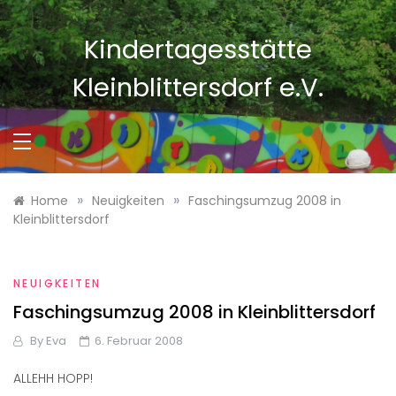
Skip
to
Kindertagesstätte
content
Kleinblittersdorf e.V.
»
»
Home
Neuigkeiten
Faschingsumzug 2008 in
Kleinblittersdorf
NEUIGKEITEN
Faschingsumzug 2008 in Kleinblittersdorf
By
Eva
6. Februar 2008
ALLEHH HOPP!