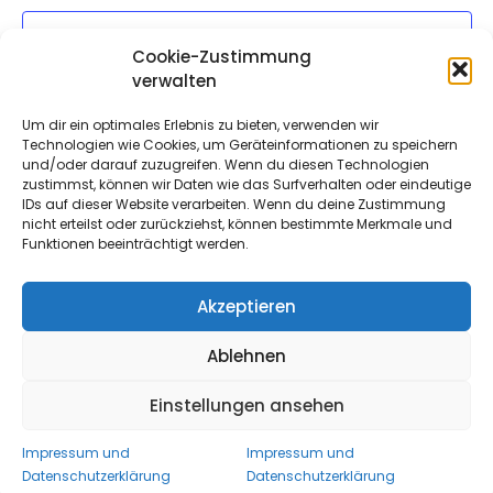
2026
Ansich
Kalender abonnieren
Cookie-Zustimmung
Naviga
verwalten
Um dir ein optimales Erlebnis zu bieten, verwenden wir
Technologien wie Cookies, um Geräteinformationen zu speichern
und/oder darauf zuzugreifen. Wenn du diesen Technologien
zustimmst, können wir Daten wie das Surfverhalten oder eindeutige
IDs auf dieser Website verarbeiten. Wenn du deine Zustimmung
nicht erteilst oder zurückziehst, können bestimmte Merkmale und
Funktionen beeinträchtigt werden.
Akzeptieren
Ablehnen
Einstellungen ansehen
Copyright All Rights Reserved 2022
- Proudly powered by
WordPress
|
Theme: Urbane by
Template Sell
.
Impressum und
Impressum und
Datenschutzerklärung
Datenschutzerklärung