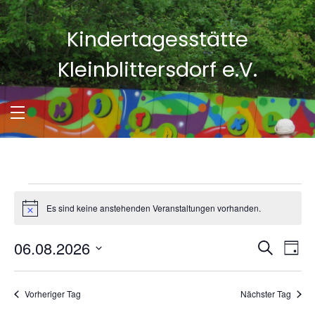
Skip
to
Kindertagesstätte
content
Kleinblittersdorf e.V.
Veranstaltungen
Es sind keine anstehenden Veranstaltungen vorhanden.
Hinweis
für
06.08.2026
Veran
Ve
Suche
6.
Tag
Datum
An
Suche
wählen.
August
Na
Vorheriger Tag
Nächster Tag
und