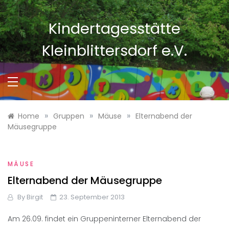
Skip
to
Kindertagesstätte
content
Kleinblittersdorf e.V.
»
»
»
Home
Gruppen
Mäuse
Elternabend der
Mäusegruppe
MÄUSE
Elternabend der Mäusegruppe
By
Birgit
23. September 2013
Am 26.09. findet ein Gruppeninterner Elternabend der