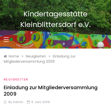
Skip
to
Kindertagesstätte
content
Kleinblittersdorf e.V.
»
»
Home
Neuigkeiten
Einladung zur
Mitgliederversammlung 2009
NEUIGKEITEN
Einladung zur Mitgliederversammlung
2009
By
Admin
9. Juni 2009