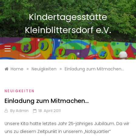
Skip
to
Kindertagesstätte
content
Kleinblittersdorf e.V.
»
»
Home
Neuigkeiten
Einladung zum Mitmachen…
NEUIGKEITEN
Einladung zum Mitmachen…
By
Admin
18. April 2011
Unsere Kita hatte letztes Jahr 25-jähriges Jubiläum. Da wir
uns zu diesem Zeitpunkt in unserem „Notquartier“