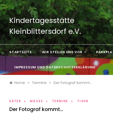
Skip
to
content
Kindertagesstätte
Kleinblittersdorf e.V.
STARTSEITE
WIR STELLEN UNS VOR
PARKPLA
IMPRESSUM UND DATENSCHUTZERKLÄRUNG
»
»
Home
Termine
Der Fotograf kommt…
KÄFER
MÄUSE
TERMINE
TIGER
Der Fotograf kommt…