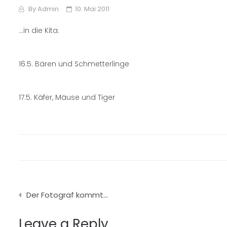
By
Admin
10. Mai 2011
…in die Kita.
16.5. Bären und Schmetterlinge
17.5. Käfer, Mäuse und Tiger
Beitragsnavigation
Der Fotograf kommt…
Leave a Reply