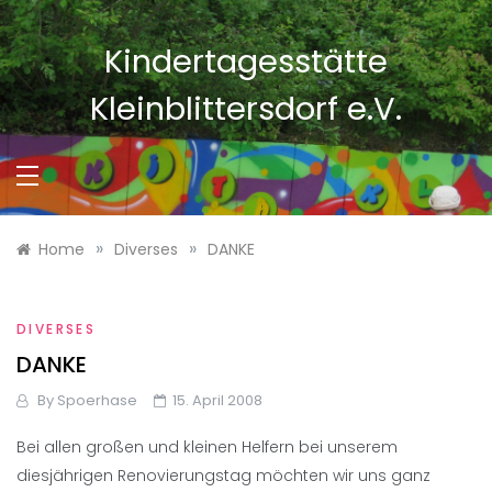
Skip
to
Kindertagesstätte
content
Kleinblittersdorf e.V.
»
»
Home
Diverses
DANKE
DIVERSES
DANKE
By
Spoerhase
15. April 2008
Bei allen großen und kleinen Helfern bei unserem
diesjährigen Renovierungstag möchten wir uns ganz