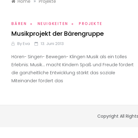
»
Home
Projekte
BÄREN
NEUIGKEITEN
PROJEKTE
Musikprojekt der Bärengruppe
By
Eva
13. Juni 2013
Hören- Singen- Bewegen- Klingen Musik als ein tolles
Erlebnis: Musik… macht Kindern Spaß und Freude fördert
die ganzheitliche Entwicklung stärkt das soziale
Miteinander fördert das
Copyright All Righ