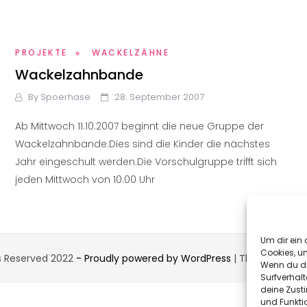
PROJEKTE
WACKELZÄHNE
Wackelzahnbande
By
Spoerhase
28. September 2007
Ab Mittwoch 11.10.2007 beginnt die neue Gruppe der
Wackelzahnbande.Dies sind die Kinder die nächstes
Jahr eingeschult werden.Die Vorschulgruppe trifft sich
jeden Mittwoch von 10.00 Uhr
Um dir ein 
Cookies, u
ts Reserved 2022
- Proudly powered by WordPress
|
Theme: Urba
Wenn du di
Surfverhalt
deine Zust
und Funkti