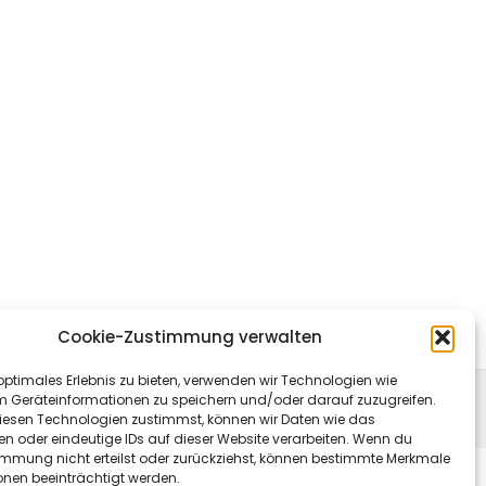
Cookie-Zustimmung verwalten
optimales Erlebnis zu bieten, verwenden wir Technologien wie
m Geräteinformationen zu speichern und/oder darauf zuzugreifen.
ne by
Template Sell
.
esen Technologien zustimmst, können wir Daten wie das
en oder eindeutige IDs auf dieser Website verarbeiten. Wenn du
immung nicht erteilst oder zurückziehst, können bestimmte Merkmale
onen beeinträchtigt werden.