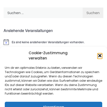
Suchen
nach:
Anstehende Veranstaltungen
Es sind keine anstehenden Veranstaltungen vorhanden.
Hinweis
Cookie-Zustimmung
Suchen
verwalten
nach:
Um dir ein optimales Erlebnis zu bieten, verwenden wir
Technologien wie Cookies, um Geräteinformationen zu speichern
META
und/oder darauf zuzugreifen. Wenn du diesen Technologien
zustimmst, können wir Daten wie das Surfverhalten oder eindeutige
IDs auf dieser Website verarbeiten. Wenn du deine Zustimmung
Anmelden
nicht erteilst oder zurückziehst, können bestimmte Merkmale und
Funktionen beeinträchtigt werden.
Eintrags-Feed
Kommentar-Feed