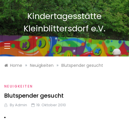
Skip
to
Kindertagesstätte
content
Kleinblittersdorf e.V.
»
»
Home
Neuigkeiten
Blutspender gesucht
NEUIGKEITEN
Blutspender gesucht
By
Admin
19. Oktober 2010