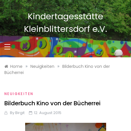
Skip
to
Kindertagesstätte
content
Kleinblittersdorf e.V.
»
»
Home
Neuigkeiten
Bilderbuch Kino von der
Bücherrei
NEUIGKEITEN
Bilderbuch Kino von der Bücherrei
By
Birgit
12. August 2015