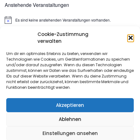
Anstehende Veranstaltungen
Es sind keine anstehenden Veranstaltungen vorhanden.
Hinweis
Cookie-Zustimmung
Suchen
verwalten
nach:
Um dir ein optimales Erlebnis zu bieten, verwenden wir
Technologien wie Cookies, um Geräteinformationen zu speichern
META
und/oder darauf zuzugreifen. Wenn du diesen Technologien
zustimmst, können wir Daten wie das Surfverhalten oder eindeutige
IDs auf dieser Website verarbeiten. Wenn du deine Zustimmung
Anmelden
nicht erteilst oder zurückziehst, können bestimmte Merkmale und
Funktionen beeinträchtigt werden.
Eintrags-Feed
Kommentar-Feed
Akzeptieren
WordPress.org
Ablehnen
Einstellungen ansehen
Copyright All Rights Reserved 2022
- Proudly powered by