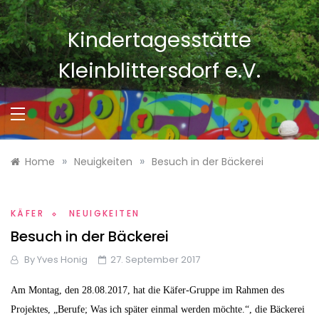
Skip
to
Kindertagesstätte
content
Kleinblittersdorf e.V.
»
»
Home
Neuigkeiten
Besuch in der Bäckerei
KÄFER
NEUIGKEITEN
Besuch in der Bäckerei
By
Yves Honig
27. September 2017
Am Montag, den 28.08.2017, hat die Käfer-Gruppe im Rahmen des
Projektes, „Berufe; Was ich später einmal werden möchte.“, die Bäckerei