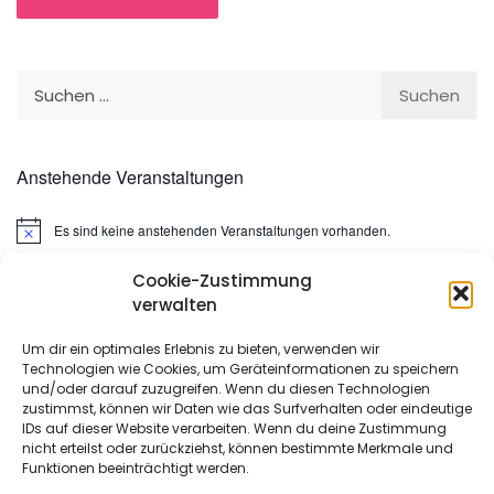
Suchen
nach:
Anstehende Veranstaltungen
Es sind keine anstehenden Veranstaltungen vorhanden.
Hinweis
Cookie-Zustimmung
Suchen
verwalten
nach:
Um dir ein optimales Erlebnis zu bieten, verwenden wir
Technologien wie Cookies, um Geräteinformationen zu speichern
META
und/oder darauf zuzugreifen. Wenn du diesen Technologien
zustimmst, können wir Daten wie das Surfverhalten oder eindeutige
IDs auf dieser Website verarbeiten. Wenn du deine Zustimmung
Anmelden
nicht erteilst oder zurückziehst, können bestimmte Merkmale und
Funktionen beeinträchtigt werden.
Eintrags-Feed