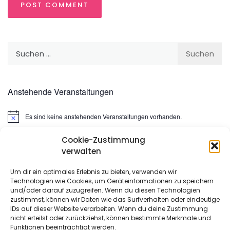
Suchen
nach:
Anstehende Veranstaltungen
Es sind keine anstehenden Veranstaltungen vorhanden.
Hinweis
Cookie-Zustimmung
Suchen
verwalten
nach:
Um dir ein optimales Erlebnis zu bieten, verwenden wir
Technologien wie Cookies, um Geräteinformationen zu speichern
META
und/oder darauf zuzugreifen. Wenn du diesen Technologien
zustimmst, können wir Daten wie das Surfverhalten oder eindeutige
IDs auf dieser Website verarbeiten. Wenn du deine Zustimmung
Anmelden
nicht erteilst oder zurückziehst, können bestimmte Merkmale und
Funktionen beeinträchtigt werden.
Eintrags-Feed