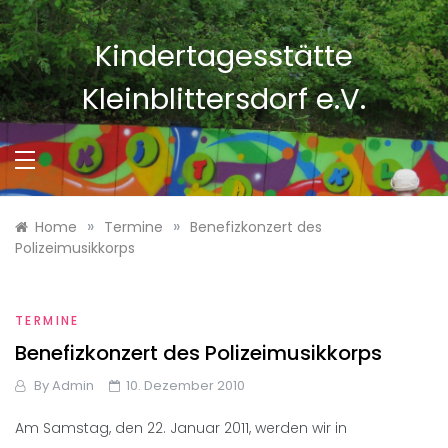
Skip
to
Kindertagesstätte
content
Kleinblittersdorf e.V.
»
»
Home
Termine
Benefizkonzert des
Polizeimusikkorps
TERMINE
Benefizkonzert des Polizeimusikkorps
By
Admin
10. Dezember 2010
Am Samstag, den 22. Januar 2011, werden wir in