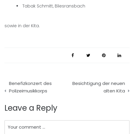
Tabak Schmitt, Bliesransbach
sowie in der Kita.
Beitragsnavigation
Benefizkonzert des
Besichtigung der neuen
Polizeimusikkorps
alten Kita
Leave a Reply