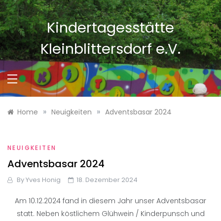
Skip
to
Kindertagesstätte
content
Kleinblittersdorf e.V.
»
»
Home
Neuigkeiten
Adventsbasar 2024
NEUIGKEITEN
Adventsbasar 2024
By
Yves Honig
18. Dezember 2024
Am 10.12.2024 fand in diesem Jahr unser Adventsbasar
statt. Neben köstlichem Glühwein / Kinderpunsch und