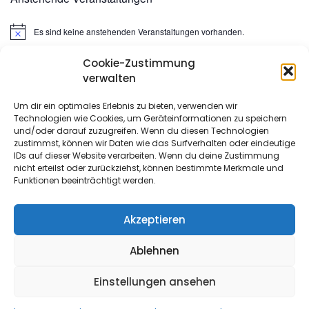
Es sind keine anstehenden Veranstaltungen vorhanden.
Hinweis
Cookie-Zustimmung
Suchen
verwalten
nach:
Um dir ein optimales Erlebnis zu bieten, verwenden wir
Technologien wie Cookies, um Geräteinformationen zu speichern
META
und/oder darauf zuzugreifen. Wenn du diesen Technologien
zustimmst, können wir Daten wie das Surfverhalten oder eindeutige
IDs auf dieser Website verarbeiten. Wenn du deine Zustimmung
Anmelden
nicht erteilst oder zurückziehst, können bestimmte Merkmale und
Funktionen beeinträchtigt werden.
Eintrags-Feed
Kommentar-Feed
Akzeptieren
WordPress.org
Ablehnen
Einstellungen ansehen
Copyright All Rights Reserved 2022
- Proudly powered by
WordPress
|
Theme: Urbane by
Template Sell
.