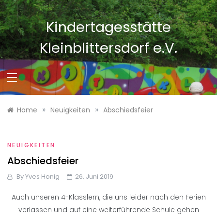
Skip
to
Kindertagesstätte
content
Kleinblittersdorf e.V.
»
»
Home
Neuigkeiten
Abschiedsfeier
NEUIGKEITEN
Abschiedsfeier
By
Yves Honig
26. Juni 2019
Auch unseren 4-Klässlern, die uns leider nach den Ferien
verlassen und auf eine weiterführende Schule gehen